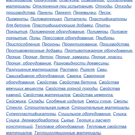
материалы
,
Отклонения при испытаниях
,
Отходы
,
Отходы
производства
,
Панели
,
Паркет
,
Перемычки
,
Песок
,
Пигменты
,
Пиломатериал
,
Питатели
,
Пластификаторы
для бетона
,
Пластифицирующие добавки
,
Плиты
,
Покрытия
,
Полимерное оборудование
,
Полимеры
,
Половое
покрытие
,
Полы
,
Прессовое оборудование
,
Приборы
,
Приспособления
,
Прогоны
,
Проектирование
,
Производства
,
Противоморозные добавки
,
Противопожарное оборудование
,
Прочие
,
Прочие, бетон
,
Прочие, замазки
,
Прочие, краски
,
Прочие, оборудование
,
Разновидности древесины
,
Разрушения материалов
,
Раствор
,
Ригеля
,
Сваи
,
Сваизабивное оборудование
,
Сварка
,
Сварочное
оборудование
,
Свойства
,
Свойства бетона
,
Свойства
вяжущих веществ
,
Свойства горной породы
,
Свойства
камней
,
Свойства материалов
,
Свойства цемента
,
Сейсмика
,
Склады
,
Скобяные изделия
,
Смеси сухие
,
Смолы
,
Стекло
,
Строительная химия
,
Строительные материалы
,
Суперпластификаторы
,
Сушильное оборудование
,
Сушка
,
Сушка, деревообработка
,
Сырье
,
Теория и расчет
конструкций
,
Тепловое оборудование
,
Тепловые свойства
материалов
,
Теплоизоляционные материалы
,