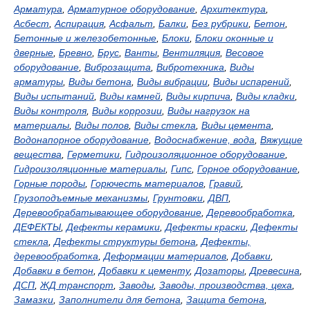
Арматура
,
Арматурное оборудование
,
Архитектура
,
Асбест
,
Аспирация
,
Асфальт
,
Балки
,
Без рубрики
,
Бетон
,
Бетонные и железобетонные
,
Блоки
,
Блоки оконные и
дверные
,
Бревно
,
Брус
,
Ванты
,
Вентиляция
,
Весовое
оборудование
,
Виброзащита
,
Вибротехника
,
Виды
арматуры
,
Виды бетона
,
Виды вибрации
,
Виды испарений
,
Виды испытаний
,
Виды камней
,
Виды кирпича
,
Виды кладки
,
Виды контроля
,
Виды коррозии
,
Виды нагрузок на
материалы
,
Виды полов
,
Виды стекла
,
Виды цемента
,
Водонапорное оборудование
,
Водоснабжение, вода
,
Вяжущие
вещества
,
Герметики
,
Гидроизоляционное оборудование
,
Гидроизоляционные материалы
,
Гипс
,
Горное оборудование
,
Горные породы
,
Горючесть материалов
,
Гравий
,
Грузоподъемные механизмы
,
Грунтовки
,
ДВП
,
Деревообрабатывающее оборудование
,
Деревообработка
,
ДЕФЕКТЫ
,
Дефекты керамики
,
Дефекты краски
,
Дефекты
стекла
,
Дефекты структуры бетона
,
Дефекты,
деревообработка
,
Деформации материалов
,
Добавки
,
Добавки в бетон
,
Добавки к цементу
,
Дозаторы
,
Древесина
,
ДСП
,
ЖД транспорт
,
Заводы
,
Заводы, производства, цеха
,
Замазки
,
Заполнители для бетона
,
Защита бетона
,