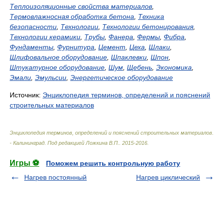
Теплоизоляционные свойства материалов
,
Термовлажносная обработка бетона
,
Техника
безопасности
,
Технологии
,
Технологии бетонирования
,
Технологии керамики
,
Трубы
,
Фанера
,
Фермы
,
Фибра
,
Фундаменты
,
Фурнитура
,
Цемент
,
Цеха
,
Шлаки
,
Шлифовальное оборудование
,
Шпаклевки
,
Шпон
,
Штукатурное оборудование
,
Шум
,
Щебень
,
Экономика
,
Эмали
,
Эмульсии
,
Энергетическое оборудование
Источник:
Энциклопедия терминов, определений и пояснений
строительных материалов
Энциклопедия терминов, определений и пояснений строительных материалов.
- Калининград
.
Под редакцией Ложкина В.П.
.
2015-2016
.
Игры ⚽
Поможем решить контрольную работу
Нагрев постоянный
Нагрев циклический