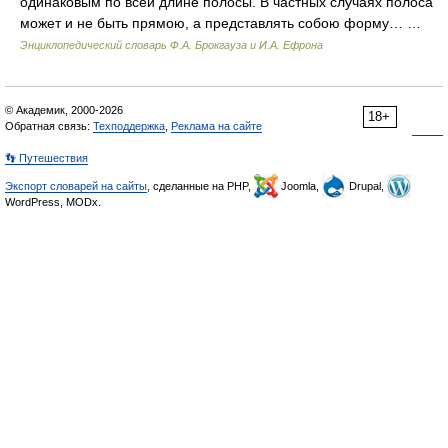
одинаковым по всей длине полосы. В частных случаях полоса
может и не быть прямою, а представлять собою форму… …
Энциклопедический словарь Ф.А. Брокгауза и И.А. Ефрона
© Академик, 2000-2026
18+
Обратная связь:
Техподдержка
,
Реклама на сайте
👣 Путешествия
Экспорт словарей на сайты
, сделанные на PHP,
Joomla,
Drupal,
WordPress, MODx.