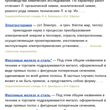
производства химических исследований. По характеру работ
отличают Л. органической химии, аналитической химии,
разного рода химико технические Л. и пр. Из… …
Энциклопедический словарь Ф.А. Брокгауза и И.А. Ефрона
Электротермия
— (от Электро... и греч. thérme жар, тепло)
прикладная наука о процессах преобразования
электрической энергии в тепловую; отрасль электротехники,
осуществляющая проектирование, изготовление и
эксплуатацию электротермических установок;… …
Большая
советская энциклопедия
Фасонные железо и сталь*
— Под этим общим названием в
технике и торговле подразумевается металл, оформленный в
виде прямых полос с фигурным поперечным сечением,
одинаковым по всей длине полосы. В частных случаях полоса
может и не быть прямою, а представлять собою форму… …
Энциклопедический словарь Ф.А. Брокгауза и И.А. Ефрона
Фасонные железо и сталь
— Под этим общим названием в
технике и торговле подразумевается металл, оформленный в
виде прямых полос с фигурным поперечным сечением,