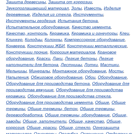
Защита древесины
,
Защита от коррозии
,
Звукопоглащающий материал
,
Золы
,
Известь
,
Изделия
деревянные
,
Изделия из стекла
,
Инструменты
,
Инструменты геодезия
,
Испытания бетона
,
Испытательное оборудование
,
Качество цемента
,
Качество, контроль
,
Керамика
,
Керамика и огнеупоры
,
Клеи
,
Клинкер
,
Колодцы
,
Колонны
,
Компрессорное оборудование
,
Конвеера
,
Конструкции ЖБИ
,
Конструкции металлические
,
Конструкции прочие
,
Коррозия материалов
,
Крановое
оборудование
,
Краски
,
Лаки
,
Легкие бетоны
,
Легкие
наполнители для бетона
,
Лестницы
,
Лотки
,
Мастики
,
Мельницы
,
Минералы
,
Монтажное оборудование
,
Мосты
,
Напыления
,
Обжиговое оборудование
,
Обои
,
Оборудование
,
Оборудование для производства бетона
,
Оборудование для
производства вяжущие
,
Оборудование для производства
керамики
,
Оборудование для производства стекла
,
Оборудование для производства цемента
,
Общие
,
Общие
термины
,
Общие термины, бетон
,
Общие термины,
деревообработка
,
Общие термины, оборудование
,
Общие,
заводы
,
Общие, заполнители
,
Общие, качество
,
Общие,
коррозия
,
Общие, краски
,
Общие, стекло
,
Огнезащита
материалов
,
Огнеупоры
,
Опалубка
,
Освещение
,
Отделочные